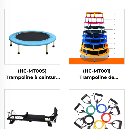
(HC-MT005)
(HC-MT001)
Trampoline à ceinture
Trampoline de
élastique
printemps