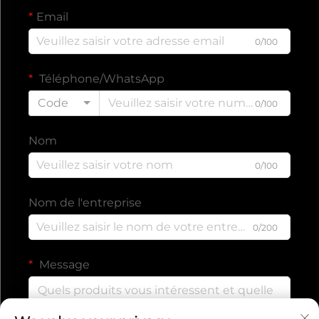
Email
0/100
Téléphone/WhatsApp
Code
0/100
Nom
0/100
Nom de l'entreprise
0/200
Message