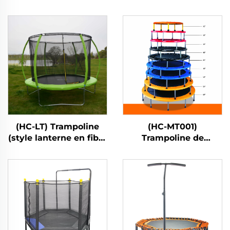
(HC-LT) Trampoline
(HC-MT001)
(style lanterne en fibre
Trampoline de
de verre)
printemps