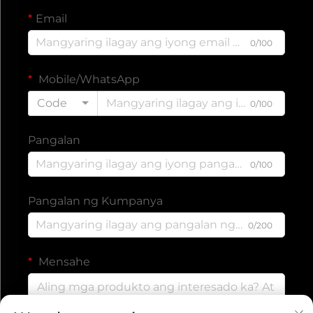
Email
0/100
Mobile/WhatsApp
Code
0/100
Pangalan
0/100
Pangalan ng Kumpanya
0/200
Mensahe