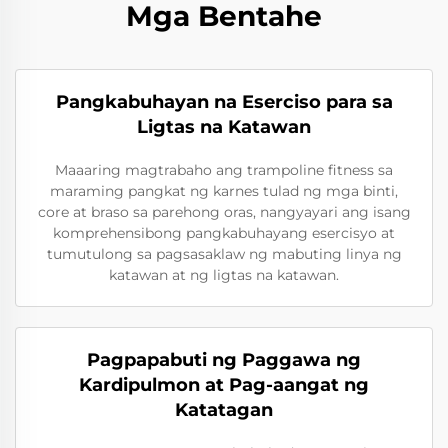
Mga Bentahe
Pangkabuhayan na Eserciso para sa
Ligtas na Katawan
Maaaring magtrabaho ang trampoline fitness sa
maraming pangkat ng karnes tulad ng mga binti,
core at braso sa parehong oras, nangyayari ang isang
komprehensibong pangkabuhayang esercisyo at
tumutulong sa pagsasaklaw ng mabuting linya ng
katawan at ng ligtas na katawan.
Pagpapabuti ng Paggawa ng
Kardipulmon at Pag-aangat ng
Katatagan