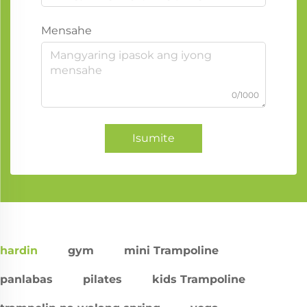
Mensahe
0/1000
Isumite
hardin
gym
mini Trampoline
panlabas
pilates
kids Trampoline