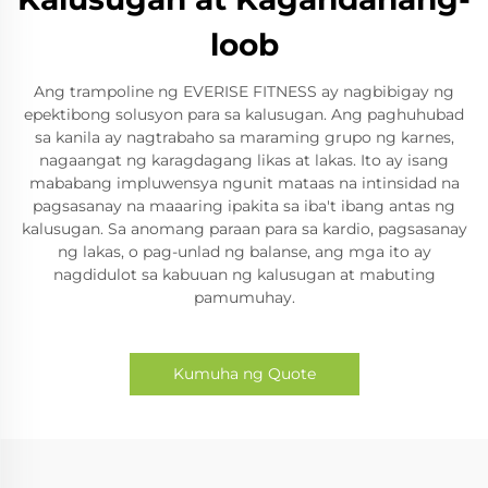
loob
Ang trampoline ng EVERISE FITNESS ay nagbibigay ng
epektibong solusyon para sa kalusugan. Ang paghuhubad
sa kanila ay nagtrabaho sa maraming grupo ng karnes,
nagaangat ng karagdagang likas at lakas. Ito ay isang
mababang impluwensya ngunit mataas na intinsidad na
pagsasanay na maaaring ipakita sa iba't ibang antas ng
kalusugan. Sa anomang paraan para sa kardio, pagsasanay
ng lakas, o pag-unlad ng balanse, ang mga ito ay
nagdidulot sa kabuuan ng kalusugan at mabuting
pamumuhay.
Kumuha ng Quote