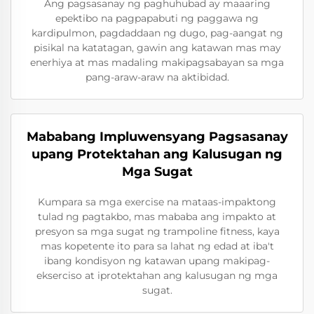
Ang pagsasanay ng paghuhubad ay maaaring
epektibo na pagpapabuti ng paggawa ng
kardipulmon, pagdaddaan ng dugo, pag-aangat ng
pisikal na katatagan, gawin ang katawan mas may
enerhiya at mas madaling makipagsabayan sa mga
pang-araw-araw na aktibidad.
Mababang Impluwensyang Pagsasanay
upang Protektahan ang Kalusugan ng
Mga Sugat
Kumpara sa mga exercise na mataas-impaktong
tulad ng pagtakbo, mas mababa ang impakto at
presyon sa mga sugat ng trampoline fitness, kaya
mas kopetente ito para sa lahat ng edad at iba't
ibang kondisyon ng katawan upang makipag-
ekserciso at iprotektahan ang kalusugan ng mga
sugat.