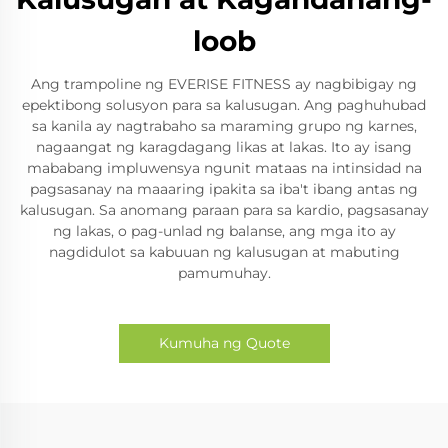
loob
Ang trampoline ng EVERISE FITNESS ay nagbibigay ng
epektibong solusyon para sa kalusugan. Ang paghuhubad
sa kanila ay nagtrabaho sa maraming grupo ng karnes,
nagaangat ng karagdagang likas at lakas. Ito ay isang
mababang impluwensya ngunit mataas na intinsidad na
pagsasanay na maaaring ipakita sa iba't ibang antas ng
kalusugan. Sa anomang paraan para sa kardio, pagsasanay
ng lakas, o pag-unlad ng balanse, ang mga ito ay
nagdidulot sa kabuuan ng kalusugan at mabuting
pamumuhay.
Kumuha ng Quote