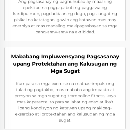
Ang pagsasanay ng paghuhubad ay maaaring
epektibo na pagpapabuti ng paggawa ng
kardipulmon, pagdaddaan ng dugo, pag-aangat ng
pisikal na katatagan, gawin ang katawan mas may
enerhiya at mas madaling makipagsabayan sa mga
pang-araw-araw na aktibidad.
Mababang Impluwensyang Pagsasanay
upang Protektahan ang Kalusugan ng
Mga Sugat
Kumpara sa mga exercise na mataas-impaktong
tulad ng pagtakbo, mas mababa ang impakto at
presyon sa mga sugat ng trampoline fitness, kaya
mas kopetente ito para sa lahat ng edad at iba't
ibang kondisyon ng katawan upang makipag-
ekserciso at iprotektahan ang kalusugan ng mga
sugat.