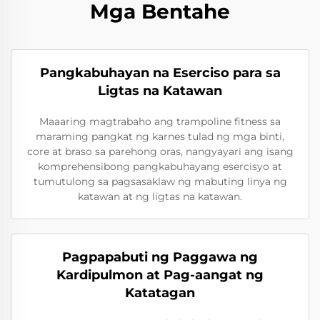
Mga Bentahe
Pangkabuhayan na Eserciso para sa
Ligtas na Katawan
Maaaring magtrabaho ang trampoline fitness sa
maraming pangkat ng karnes tulad ng mga binti,
core at braso sa parehong oras, nangyayari ang isang
komprehensibong pangkabuhayang esercisyo at
tumutulong sa pagsasaklaw ng mabuting linya ng
katawan at ng ligtas na katawan.
Pagpapabuti ng Paggawa ng
Kardipulmon at Pag-aangat ng
Katatagan