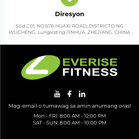
Diresyon
Silid C01, NO.678 HUAXI ROAD, DISTRICTO NG
WUCHENG, Lungsod ng JINHUA, ZHEJIANG, CHINA
Mag-email o tumawag sa amin anumang oras!
Mon - FRI: 8:00 AM - 12:00 PM
SAT - SUN: 8:00 AM - 10:00 PM