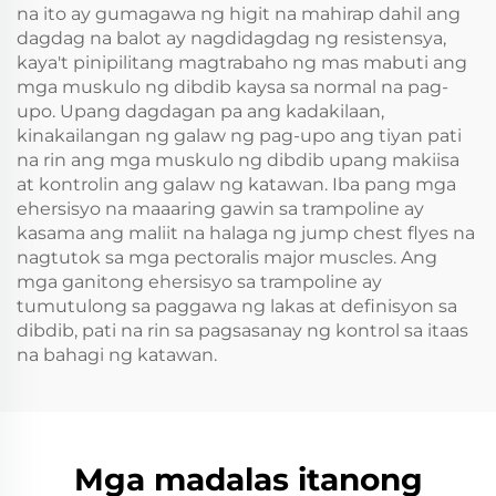
na ito ay gumagawa ng higit na mahirap dahil ang
dagdag na balot ay nagdidagdag ng resistensya,
kaya't pinipilitang magtrabaho ng mas mabuti ang
mga muskulo ng dibdib kaysa sa normal na pag-
upo. Upang dagdagan pa ang kadakilaan,
kinakailangan ng galaw ng pag-upo ang tiyan pati
na rin ang mga muskulo ng dibdib upang makiisa
at kontrolin ang galaw ng katawan. Iba pang mga
ehersisyo na maaaring gawin sa trampoline ay
kasama ang maliit na halaga ng jump chest flyes na
nagtutok sa mga pectoralis major muscles. Ang
mga ganitong ehersisyo sa trampoline ay
tumutulong sa paggawa ng lakas at definisyon sa
dibdib, pati na rin sa pagsasanay ng kontrol sa itaas
na bahagi ng katawan.
Mga madalas itanong