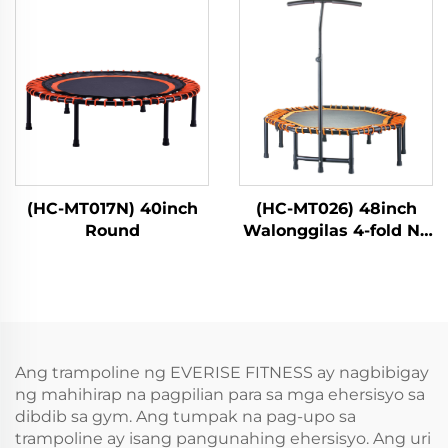
(HC-MT017N) 40inch
(HC-MT026) 48inch
Round
Walonggilas 4-fold Na
May Tiket
Ang trampoline ng EVERISE FITNESS ay nagbibigay
ng mahihirap na pagpilian para sa mga ehersisyo sa
dibdib sa gym. Ang tumpak na pag-upo sa
trampoline ay isang pangunahing ehersisyo. Ang uri