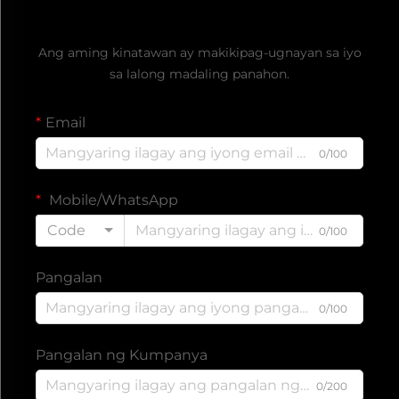
Kumuha ng Libreng Quote
Ang aming kinatawan ay makikipag-ugnayan sa iyo
sa lalong madaling panahon.
Email
0/100
Mobile/WhatsApp
Code
0/100
Pangalan
0/100
Pangalan ng Kumpanya
0/200