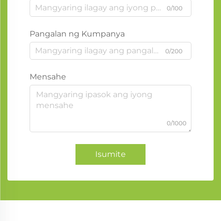
0/100
Pangalan ng Kumpanya
0/200
Mensahe
0/1000
Isumite