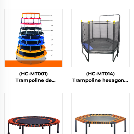
(HC-MT001)
(HC-MT014)
Trampoline de
Trampoline hexagonal
printemps
pour enfants avec filet
de sécurité