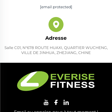
[email protected]
Adresse
Salle C01, N°678 ROUTE HUAXI, QUARTIER WUCHENG,
VILLE DE JINHUA, ZHEJIANG, CHINE
Email ou appelez-nous à tout moment !