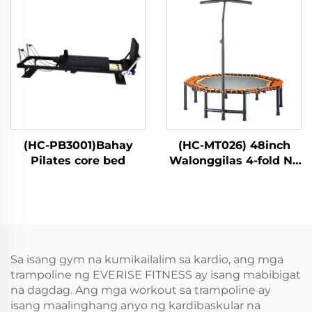
(HC-PB3001)Bahay
(HC-MT026) 48inch
Pilates core bed
Walonggilas 4-fold Na
May Tiket
Sa isang gym na kumikailalim sa kardio, ang mga
trampoline ng EVERISE FITNESS ay isang mabibigat
na dagdag. Ang mga workout sa trampoline ay
isang maalinghang anyo ng kardibaskular na