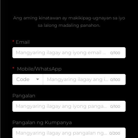
Kumuha ng Libreng Quote
Ang aming kinatawan ay makikipag-ugnayan sa iyo
sa lalong madaling panahon.
Email
0/100
Mobile/WhatsApp
Code
0/100
Pangalan
0/100
Pangalan ng Kumpanya
0/200