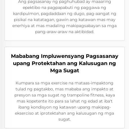
Ang pagsasanay ng paghuhubad ay maaaring
epektibo na pagpapabuti ng paggawa ng
kardipulmon, pagdaddaan ng dugo, pag-aangat ng
pisikal na katatagan, gawin ang katawan mas may
enerhiya at mas madaling makipagsabayan sa mga
pang-araw-araw na aktibidad.
Mababang Impluwensyang Pagsasanay
upang Protektahan ang Kalusugan ng
Mga Sugat
Kumpara sa mga exercise na mataas-impaktong
tulad ng pagtakbo, mas mababa ang impakto at
presyon sa mga sugat ng trampoline fitness, kaya
mas kopetente ito para sa lahat ng edad at iba't
ibang kondisyon ng katawan upang makipag-
ekserciso at iprotektahan ang kalusugan ng mga
sugat.