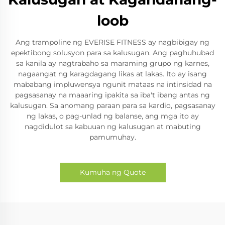
loob
Ang trampoline ng EVERISE FITNESS ay nagbibigay ng
epektibong solusyon para sa kalusugan. Ang paghuhubad
sa kanila ay nagtrabaho sa maraming grupo ng karnes,
nagaangat ng karagdagang likas at lakas. Ito ay isang
mababang impluwensya ngunit mataas na intinsidad na
pagsasanay na maaaring ipakita sa iba't ibang antas ng
kalusugan. Sa anomang paraan para sa kardio, pagsasanay
ng lakas, o pag-unlad ng balanse, ang mga ito ay
nagdidulot sa kabuuan ng kalusugan at mabuting
pamumuhay.
Kumuha ng Quote