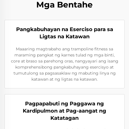
Mga Bentahe
Pangkabuhayan na Eserciso para sa
Ligtas na Katawan
Maaaring magtrabaho ang trampoline fitness sa
maraming pangkat ng karnes tulad ng mga binti,
core at braso sa parehong oras, nangyayari ang isang
komprehensibong pangkabuhayang esercisyo at
tumutulong sa pagsasaklaw ng mabuting linya ng
katawan at ng ligtas na katawan.
Pagpapabuti ng Paggawa ng
Kardipulmon at Pag-aangat ng
Katatagan