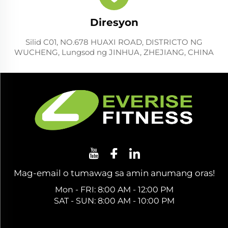
Diresyon
Silid C01, NO.678 HUAXI ROAD, DISTRICTO NG
WUCHENG, Lungsod ng JINHUA, ZHEJIANG, CHINA
Mag-email o tumawag sa amin anumang oras!
Mon - FRI: 8:00 AM - 12:00 PM
SAT - SUN: 8:00 AM - 10:00 PM