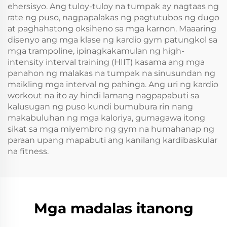
ehersisyo. Ang tuloy-tuloy na tumpak ay nagtaas ng
rate ng puso, nagpapalakas ng pagtutubos ng dugo
at paghahatong oksiheno sa mga karnon. Maaaring
disenyo ang mga klase ng kardio gym patungkol sa
mga trampoline, ipinagkakamulan ng high-
intensity interval training (HIIT) kasama ang mga
panahon ng malakas na tumpak na sinusundan ng
maikling mga interval ng pahinga. Ang uri ng kardio
workout na ito ay hindi lamang nagpapabuti sa
kalusugan ng puso kundi bumubura rin nang
makabuluhan ng mga kaloriya, gumagawa itong
sikat sa mga miyembro ng gym na humahanap ng
paraan upang mapabuti ang kanilang kardibaskular
na fitness.
Mga madalas itanong