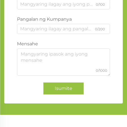
0/100
Pangalan ng Kumpanya
0/200
Mensahe
0/1000
Isumite