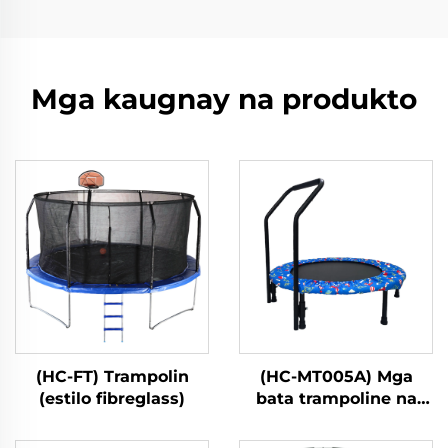
Mga kaugnay na produkto
(HC-FT) Trampolin
(HC-MT005A) Mga
(estilo fibreglass)
bata trampoline na
may handle bar