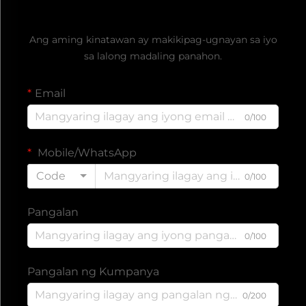
Kumuha ng Libreng Quote
Ang aming kinatawan ay makikipag-ugnayan sa iyo
sa lalong madaling panahon.
Email
0/100
Mobile/WhatsApp
Code
0/100
Pangalan
0/100
Pangalan ng Kumpanya
0/200