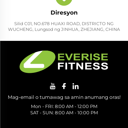
Diresyon
Silid C01, NO.678 HUAXI ROAD, DISTRICTO NG
WUCHENG, Lungsod ng JINHUA, ZHEJIANG, CHINA
Mag-email o tumawag sa amin anumang oras!
Mon - FRI: 8:00 AM - 12:00 PM
SAT - SUN: 8:00 AM - 10:00 PM