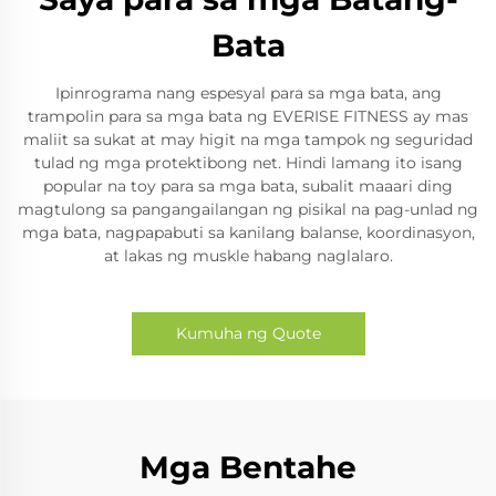
Bata
Ipinrograma nang espesyal para sa mga bata, ang
trampolin para sa mga bata ng EVERISE FITNESS ay mas
maliit sa sukat at may higit na mga tampok ng seguridad
tulad ng mga protektibong net. Hindi lamang ito isang
popular na toy para sa mga bata, subalit maaari ding
magtulong sa pangangailangan ng pisikal na pag-unlad ng
mga bata, nagpapabuti sa kanilang balanse, koordinasyon,
at lakas ng muskle habang naglalaro.
Kumuha ng Quote
Mga Bentahe