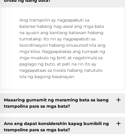
unlad ng isang bata?
Ang trampolin ay nagpapabuti sa
balanse habang nag-aaral ang mga bata
na ayusin ang kanilang katawan habang
tumatakip. Ito rin ay nagpapabuti sa
koordinasyon habang sinusunod nila ang
mga kilos. Nagpapalakas ang tumpak ng
mga muskulo ng binti at nagstimula sa
paglago ng buto, at pati na rin ito ay
nagpapataas sa tiwala habang natututo
sila ng bagong kasanayan.
Maaaring gumamit ng maraming bata sa isang
trampolina para sa mga bata?
Ano ang dapat konsiderahin kapag bumibili ng
trampoline para sa mga bata?