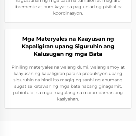
kagustuhan ng mga bata na tumalon at maglaro
libremente at humikayat sa pag-unlad ng pisikal na
koordinasyon.
Mga Materyales na Kaayusan ng
Kapaligiran upang Siguruhin ang
Kalusugan ng mga Bata
Piniling materyales na walang dumi, walang amoy at
kaayusan ng kapaligiran para sa produksyon upang
siguruhin na hindi ito magiging sanhi ng anumang
sugat sa katawan ng mga bata habang ginagamit,
pahintulot sa mga magulang na maramdaman ang
kasiyahan.