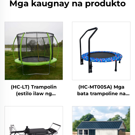
Mga kaugnay na produkto
(HC-LT) Trampolin
(HC-MT005A) Mga
(estilo ilaw ng
bata trampoline na
fibreglass)
may handle bar